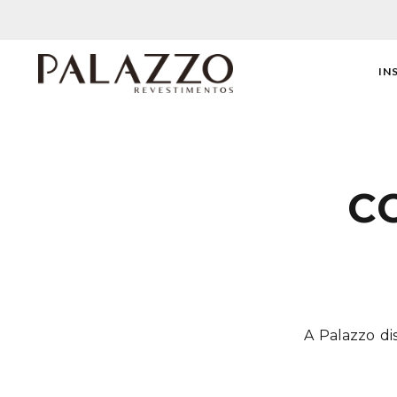
IN
C
A Palazzo di