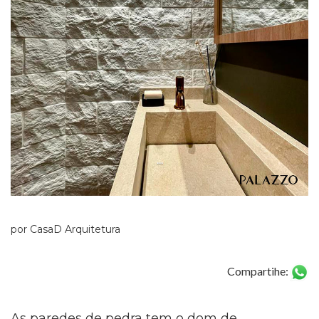
...
por CasaD Arquitetura
Compartihe:
As paredes de pedra tem o dom de