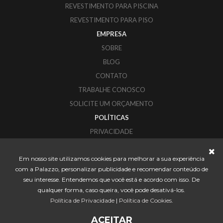
REVESTIMENTO PARA PISCINA
REVESTIMENTO PARA PISO
EMPRESA
SOBRE
BLOG
CONTATO
TRABALHE CONOSCO
SOLICITE UM ORÇAMENTO
POLÍTICAS
PRIVACIDADE
COOKIES
Em nosso site utilizamos cookies para melhorar a sua experiência
PALAZZO REVESTIMENTOS
com a Palazzo, personalizar publicidade e recomendar conteúdo de
CORUPÁ - SANTA CATARINA
seu interesse. Entendemos que você está e acordo com isso. De
CONTATO@PALAZZO.IND.BR
qualquer forma, caso queira, você pode desativá-los.
Política de Privacidade
|
Política de Cookies
.
ACEITAR