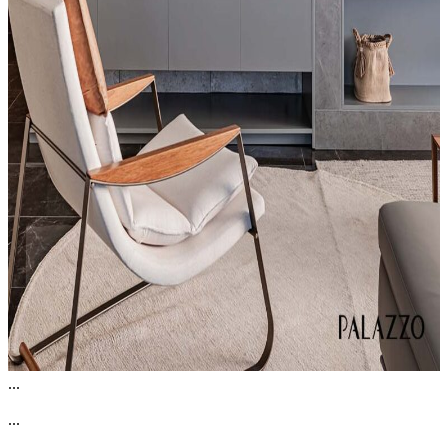
...
...