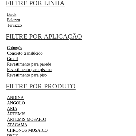
FILTRE POR LINHA
Brick
Palazzo
Terrazzo
FILTRE POR APLICAÇÃO
Cobogós
Concreto translúcido
Gradil
Revestimento para parede
Revestimento para piscina
Revestimento para piso
FILTRE POR PRODUTO
ANDINA
ANGOLO
ARIA
ÁRTEMIS
ÁRTEMIS MOSAICO
ATACAMA
CHRONOS MOSAICO
DECK