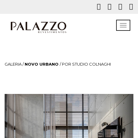
GALERIA /
NOVO URBANO
/ POR STUDIO COLNAGHI
Previous
Next