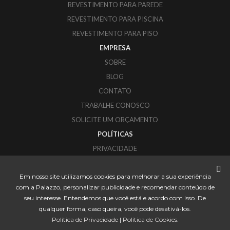
REVESTIMENTO PARA PAREDE
REVESTIMENTO PARA PISCINA
REVESTIMENTO PARA PISO
EMPRESA
SOBRE
BLOG
CONTATO
TRABALHE CONOSCO
SOLICITE UM ORÇAMENTO
POLÍTICAS
PRIVACIDADE
COOKIES
Em nosso site utilizamos cookies para melhorar a sua experiência
PALAZZO REVESTIMENTOS
com a Palazzo, personalizar publicidade e recomendar conteúdo de
CORUPÁ - SANTA CATARINA
seu interesse. Entendemos que você está e acordo com isso. De
CONTATO@PALAZZO.IND.BR
qualquer forma, caso queira, você pode desativá-los.
Política de Privacidade
|
Política de Cookies
.