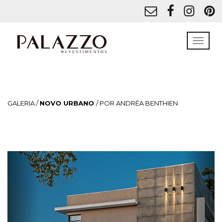
GALERIA /
NOVO URBANO
/ POR ANDRÉA BENTHIEN
Previous
Next