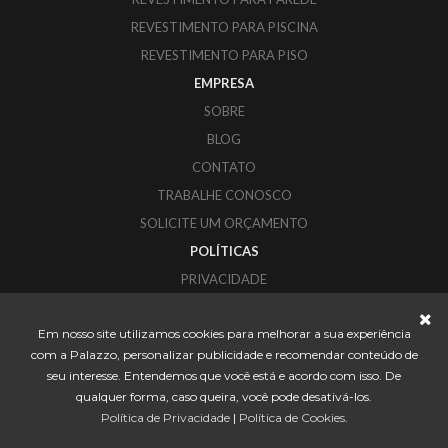
REVESTIMENTO PARA PISCINA
REVESTIMENTO PARA PISO
EMPRESA
SOBRE
BLOG
CONTATO
TRABALHE CONOSCO
SOLICITE UM ORÇAMENTO
POLÍTICAS
PRIVACIDADE
COOKIES
Em nosso site utilizamos cookies para melhorar a sua experiência
PALAZZO REVESTIMENTOS
com a Palazzo, personalizar publicidade e recomendar conteúdo de
CORUPÁ - SANTA CATARINA
seu interesse. Entendemos que você está e acordo com isso. De
CONTATO@PALAZZO.IND.BR
qualquer forma, caso queira, você pode desativá-los.
Política de Privacidade
|
Política de Cookies
.