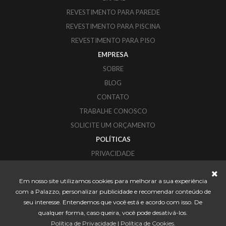
REVESTIMENTO PARA PAREDE
REVESTIMENTO PARA PISCINA
REVESTIMENTO PARA PISO
EMPRESA
SOBRE
BLOG
CONTATO
TRABALHE CONOSCO
SOLICITE UM ORÇAMENTO
POLÍTICAS
PRIVACIDADE
COOKIES
Em nosso site utilizamos cookies para melhorar a sua experiência
PALAZZO REVESTIMENTOS
com a Palazzo, personalizar publicidade e recomendar conteúdo de
CORUPÁ - SANTA CATARINA
seu interesse. Entendemos que você está e acordo com isso. De
CONTATO@PALAZZO.IND.BR
qualquer forma, caso queira, você pode desativá-los.
Política de Privacidade
|
Política de Cookies
.